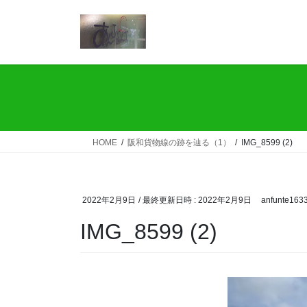
コ
ナ
ン
ビ
テ
ゲ
ン
ー
ツ
シ
へ
ョ
ス
ン
キ
に
ッ
移
HOME
阪和貨物線の跡を辿る（1）
IMG_8599 (2)
プ
動
2022年2月9日
/ 最終更新日時 :
2022年2月9日
anfunte163
IMG_8599 (2)