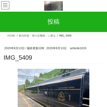
コ
ナ
ン
ビ
テ
ゲ
ン
ー
投稿
ツ
シ
へ
ョ
ス
ン
HOME
観光特急「青の交響曲」に乗る
IMG_5409
キ
に
ッ
移
プ
動
2020年8月13日
/ 最終更新日時 :
2020年8月13日
anfunte1633
IMG_5409