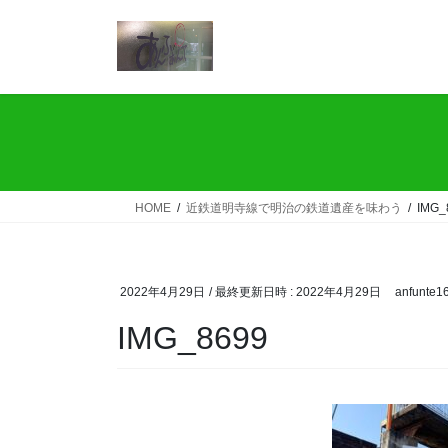
コ
ナ
ン
ビ
テ
ゲ
ン
ー
ツ
シ
へ
ョ
ス
ン
キ
に
ッ
移
HOME
近鉄道明寺線で明治の鉄道遺産を味わう
IMG_
プ
動
2022年4月29日
/ 最終更新日時 :
2022年4月29日
anfunte1
IMG_8699