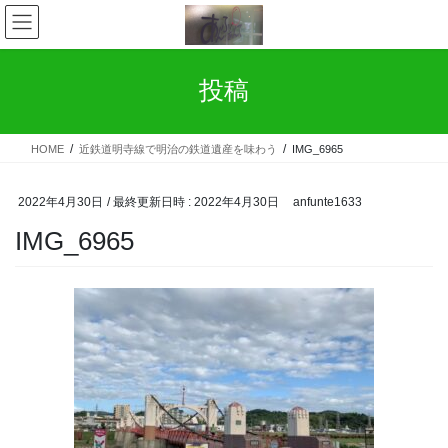
コ
ナ
ン
ビ
テ
ゲ
ン
ー
投稿
ツ
シ
へ
ョ
ス
ン
HOME
近鉄道明寺線で明治の鉄道遺産を味わう
IMG_6965
キ
に
ッ
移
プ
動
2022年4月30日
/ 最終更新日時 :
2022年4月30日
anfunte1633
IMG_6965