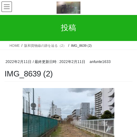
コ
ナ
ン
ビ
テ
ゲ
ン
ー
投稿
ツ
シ
へ
ョ
ス
ン
HOME
阪和貨物線の跡を辿る（2）
IMG_8639 (2)
キ
に
ッ
移
プ
動
2022年2月11日
/ 最終更新日時 :
2022年2月11日
anfunte1633
IMG_8639 (2)