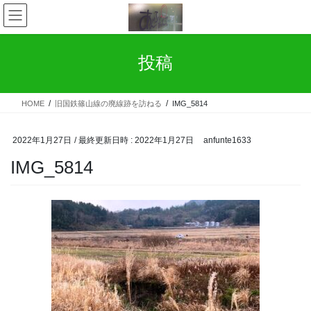
コ
ナ
ン
ビ
テ
ゲ
ン
ー
投稿
ツ
シ
へ
ョ
ス
ン
HOME
旧国鉄篠山線の廃線跡を訪ねる
IMG_5814
キ
に
ッ
移
プ
動
2022年1月27日
/ 最終更新日時 :
2022年1月27日
anfunte1633
IMG_5814