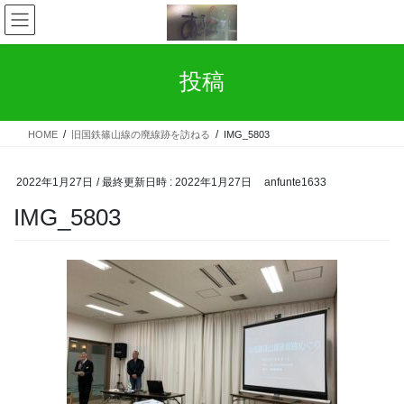
コ
ナ
ン
ビ
テ
ゲ
ン
ー
投稿
ツ
シ
へ
ョ
ス
ン
HOME
旧国鉄篠山線の廃線跡を訪ねる
IMG_5803
キ
に
ッ
移
プ
動
2022年1月27日
/ 最終更新日時 :
2022年1月27日
anfunte1633
IMG_5803