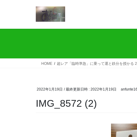
コ
ナ
ン
ビ
テ
ゲ
ン
ー
ツ
シ
へ
ョ
ス
ン
キ
に
ッ
移
HOME
超レア「臨時準急」に乗って運と鉄分を授かる 2
プ
動
2022年1月19日
/ 最終更新日時 :
2022年1月19日
anfunte1
IMG_8572 (2)