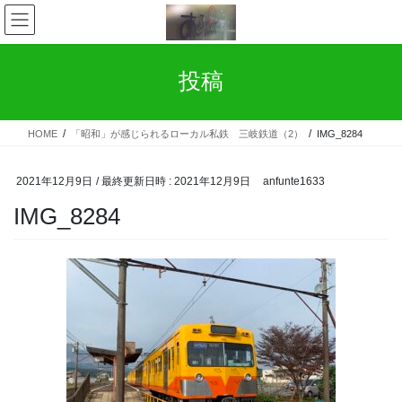
コ
ナ
ン
ビ
テ
ゲ
ン
ー
投稿
ツ
シ
へ
ョ
ス
ン
HOME
「昭和」が感じられるローカル私鉄 三岐鉄道（2）
IMG_8284
キ
に
ッ
移
プ
動
2021年12月9日
/ 最終更新日時 :
2021年12月9日
anfunte1633
IMG_8284