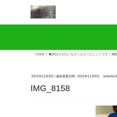
コ
ナ
ン
ビ
テ
ゲ
ン
ー
ツ
シ
へ
ョ
ス
ン
キ
に
ッ
移
HOME
◆網目のきれいなボトルネックニットです
IM
プ
動
2021年11月9日
/ 最終更新日時 :
2021年11月9日
anfunte1
IMG_8158