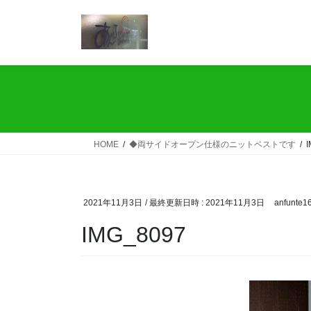
コ
ナ
ン
ビ
テ
ゲ
ン
ー
ツ
シ
へ
ョ
ス
ン
キ
に
ッ
移
HOME
◆両サイドオープン仕様のニットベストです
プ
動
2021年11月3日
/ 最終更新日時 :
2021年11月3日
anfunte1
IMG_8097