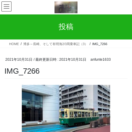
コ
ナ
ン
ビ
テ
ゲ
ン
ー
投稿
ツ
シ
へ
ョ
ス
ン
HOME
博多～長崎、そして有明海2/3周乗車記（3）
IMG_7266
キ
に
ッ
移
プ
動
2021年10月31日
/ 最終更新日時 :
2021年10月31日
anfunte1633
IMG_7266