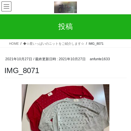
コ
ナ
ン
ビ
テ
ゲ
ン
ー
投稿
ツ
シ
へ
ョ
ス
ン
HOME
◆☆星いっぱいのニットをご紹介します☆
IMG_8071
キ
に
ッ
移
プ
動
2021年10月27日
/ 最終更新日時 :
2021年10月27日
anfunte1633
IMG_8071