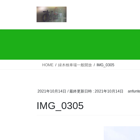
コ
ナ
ン
ビ
テ
ゲ
ン
ー
ツ
シ
へ
ョ
ス
ン
キ
に
ッ
移
HOME
緑木検車場一般開放
IMG_0305
プ
動
2021年10月14日
/ 最終更新日時 :
2021年10月14日
anfunt
IMG_0305