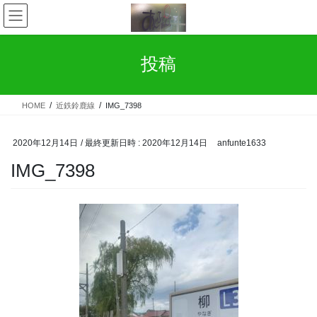
コ
ナ
ン
ビ
テ
ゲ
ン
ー
投稿
ツ
シ
へ
ョ
ス
ン
HOME
近鉄鈴鹿線
IMG_7398
キ
に
ッ
移
プ
動
2020年12月14日
/ 最終更新日時 :
2020年12月14日
anfunte1633
IMG_7398