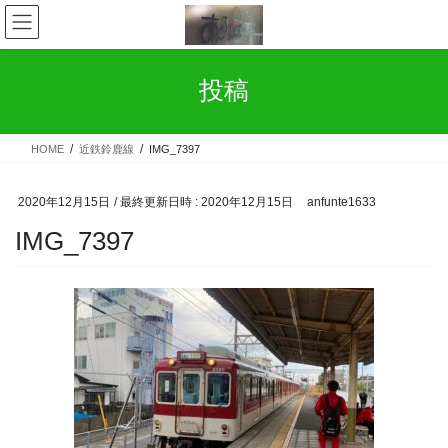
コ
ナ
ン
ビ
テ
ゲ
ン
ー
投稿
ツ
シ
へ
ョ
ス
ン
HOME
近鉄鈴鹿線
IMG_7397
キ
に
ッ
移
プ
動
2020年12月15日
/ 最終更新日時 :
2020年12月15日
anfunte1633
IMG_7397