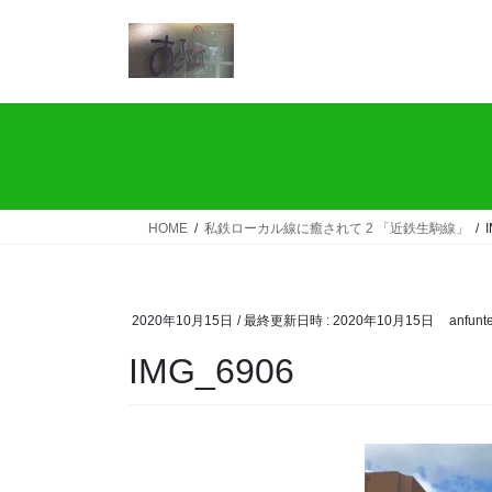
コ
ナ
ン
ビ
テ
ゲ
ン
ー
ツ
シ
へ
ョ
ス
ン
キ
に
ッ
移
HOME
私鉄ローカル線に癒されて 2 「近鉄生駒線」
プ
動
2020年10月15日
/ 最終更新日時 :
2020年10月15日
anfunt
IMG_6906