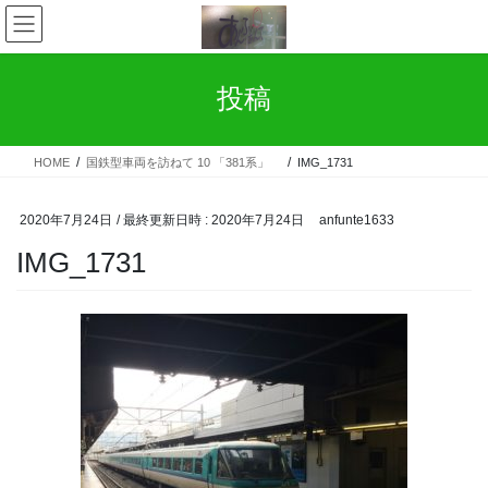
コ
ナ
ン
ビ
テ
ゲ
ン
ー
投稿
ツ
シ
へ
ョ
ス
ン
HOME
国鉄型車両を訪ねて 10 「381系」
IMG_1731
キ
に
ッ
移
プ
動
2020年7月24日
/ 最終更新日時 :
2020年7月24日
anfunte1633
IMG_1731