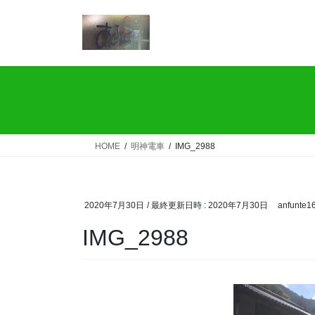
コ
ナ
ン
ビ
テ
ゲ
ン
ー
ツ
シ
へ
ョ
ス
ン
キ
に
ッ
移
HOME
明神電車
IMG_2988
プ
動
2020年7月30日
/ 最終更新日時 :
2020年7月30日
anfunte1
IMG_2988